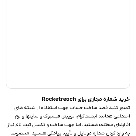
رومانی
5
ویتنام
5
میانمار
5
فیلیپین
5
چین
5
بلاروس
0.63
روسیه
0.63
خرید شماره مجازی برای Rocketreach
تصور کنید قصد ساخت حساب جهت استفاده از شبکه های
اجتماعی همانند اینستاگرام، توییتر، فیسبوک و سایتها و نرم
افزارهای مختلف هستید، اما جهت ساخت و تکمیل ثبت نام نیاز
به وارد کردن شماره موبایل و تأیید پیامکی هستید! مخصوصا