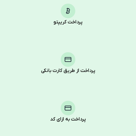
پرداخت کریپتو
پرداخت از طریق کارت بانکی
Purchasing credits through Telegram is a simple two-
step process:
You purchase Stars via the official
@PremiumBot
in
Telegram using your card (or Google Pay, Apple Pay, or
other supported methods).
پرداخت به ازای کد
You use those Stars to pay our bot and complete the
HidSim credit purchase.