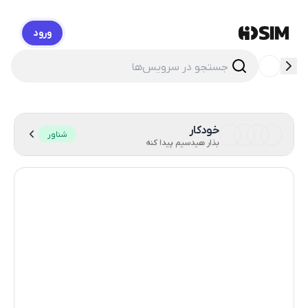
ورود
HidSim
خودکار
شناور
بذار هیدسیم پیدا کنه
هنگ کنگ
60
کامبوج
38
ایالات متحده آمریکا
14
انگلستان
9
لهستان
9