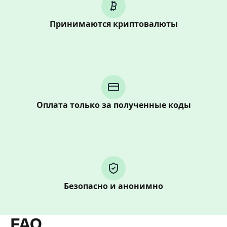
Принимаются криптовалюты
Purchasing credits through Telegram is a simple two-
step process:
You purchase Stars via the official
@PremiumBot
in
Telegram using your card (or Google Pay, Apple Pay, or
Оплата только за полученные коды
other supported methods).
You use those Stars to pay our bot and complete the
HidSim credit purchase.
Step 1: Create the order on HidSim
Безопасно и анонимно
Pay with Telegram Stars
FAQ