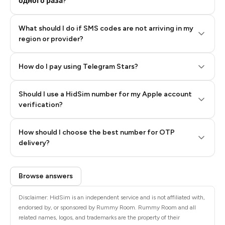
одного раза?
What should I do if SMS codes are not arriving in my
region or provider?
How do I pay using Telegram Stars?
Should I use a HidSim number for my Apple account
Step 3: Pay our bot with Stars
verification?
Quality High To Low
How should I choose the best number for OTP
Price High To
delivery?
Low
Browse answers
Disclaimer: HidSim is an independent service and is not affiliated with,
endorsed by, or sponsored by Rummy Room. Rummy Room and all
related names, logos, and trademarks are the property of their