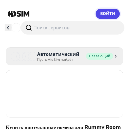
ВОЙТИ
HidSim
Автоматический
Плавающий
Пусть HidSim найдёт
Hong Kong
54
United States Of America
14
United Kingdom
9
India
2
Купить виртуальные номера для Rummy Room