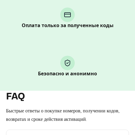
step process:
You purchase Stars via the official
@PremiumBot
in
Telegram using your card (or Google Pay, Apple Pay, or
Оплата только за полученные коды
other supported methods).
You use those Stars to pay our bot and complete the
HidSim credit purchase.
Step 1: Create the order on HidSim
Безопасно и анонимно
Pay with Telegram Stars
FAQ
Быстрые ответы о покупке номеров, получении кодов,
возвратах и сроке действия активаций.