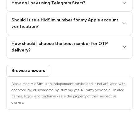
How do I pay using Telegram Stars?
Should I use a HidSim number for my Apple account
Step 3: Pay our bot with Stars
verification?
Quality High To Low
How should I choose the best number for OTP
Price High To
delivery?
Low
Browse answers
Disclaimer: HidSim is an independent service and is not affiliated with,
endorsed by, or sponsored by Rummy yes. Rummy yes and all related
names, logos, and trademarks are the property of their respective
owners.