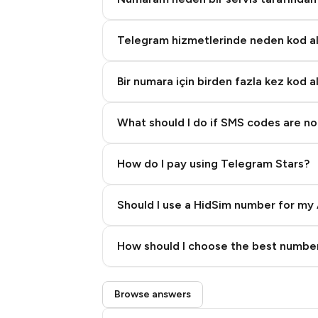
Telegram hizmetlerinde neden kod 
Bir numara için birden fazla kez kod a
What should I do if SMS codes are not
How do I pay using Telegram Stars?
Should I use a HidSim number for my 
Quality High To Low
How should I choose the best number
Price High To Low
Step 3: Pay our bot with Stars
Browse answers