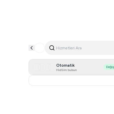
Otomatik
Deği
HidSim bulsun
France