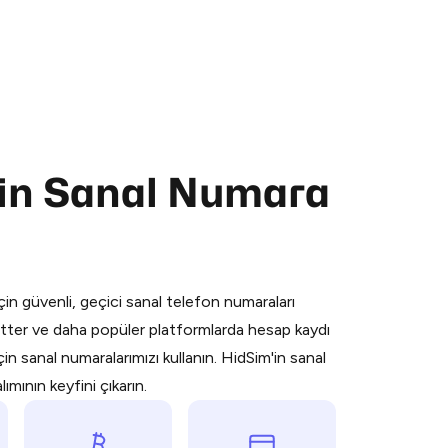
çin Sanal Numara
 is a simple two-step process:
emiumBot
in Telegram using your card (or
orted methods).
in güvenli, geçici sanal telefon numaraları
d complete the HidSim credit purchase.
ter ve daha popüler platformlarda hesap kaydı
n sanal numaralarımızı kullanın. HidSim'in sanal
Pay with Telegram
mının keyfini çıkarın.