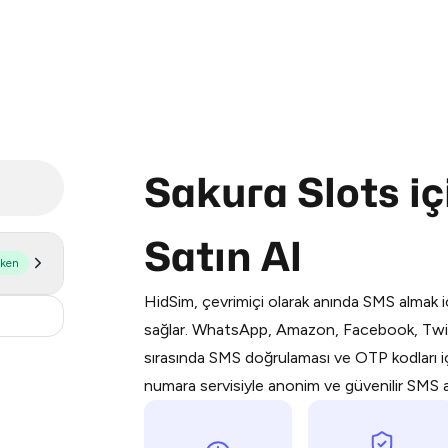
Sakura Slots i
Purchasing credits through Telegram
Satın Al
You purchase Stars via the official
@Pr
şken
Google Pay, Apple Pay, or other supp
HidSim, çevrimiçi olarak anında SMS almak iç
You use those Stars to pay our bot an
15
sağlar. WhatsApp, Amazon, Facebook, Twit
sırasında SMS doğrulaması ve OTP kodları içi
Step 1: Create the order on HidSim
numara servisiyle anonim ve güvenilir SMS alı
Stars