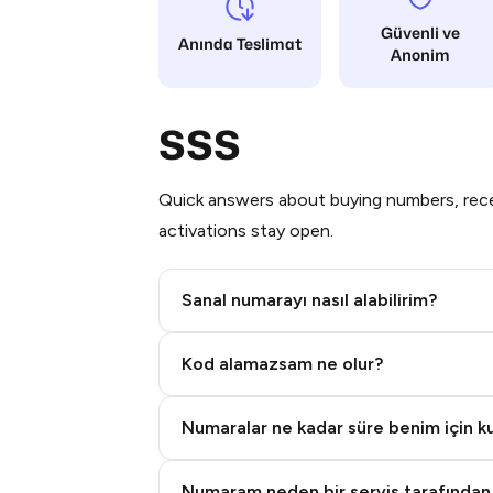
Güvenli ve
Anında Teslimat
Anonim
SSS
Quick answers about buying numbers, rece
activations stay open.
Sanal numarayı nasıl alabilirim?
Step 2: Buy Stars in Telegram
Kod alamazsam ne olur?
Numaralar ne kadar süre benim için kul
Numaram neden bir servis tarafından