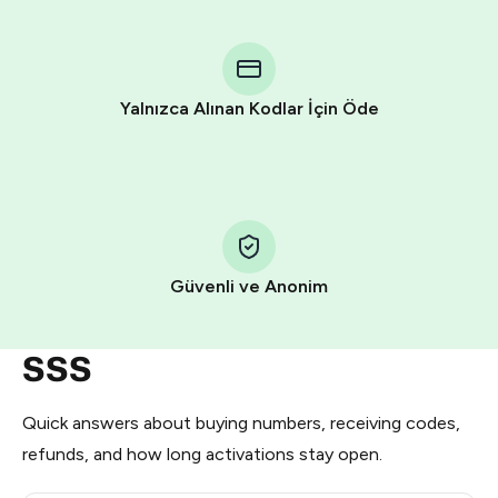
You purchase Stars via the official
@PremiumBot
in
Telegram using your card (or Google Pay, Apple Pay, or
other supported methods).
Yalnızca Alınan Kodlar İçin Öde
You use those Stars to pay our bot and complete the
HidSim credit purchase.
Step 1: Create the order on HidSim
Pay with Telegram Stars
Güvenli ve Anonim
SSS
Quick answers about buying numbers, receiving codes,
refunds, and how long activations stay open.