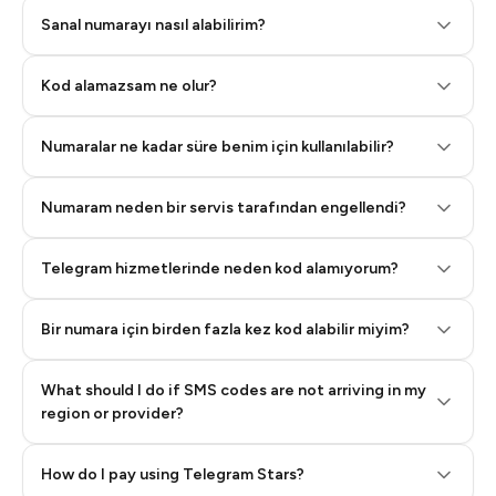
Sanal numarayı nasıl alabilirim?
Step 2: Buy Stars in Telegram
Kod alamazsam ne olur?
Numaralar ne kadar süre benim için kullanılabilir?
Numaram neden bir servis tarafından engellendi?
Telegram hizmetlerinde neden kod alamıyorum?
Bir numara için birden fazla kez kod alabilir miyim?
What should I do if SMS codes are not arriving in my
region or provider?
How do I pay using Telegram Stars?