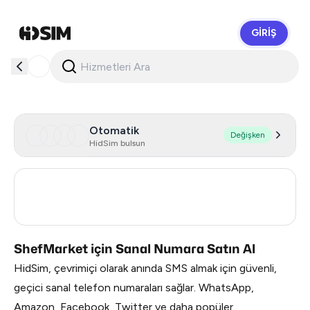
GIRIŞ
HidSim
Otomatik
Değişken
HidSim bulsun
Turkey
3
Russia
0.21
ShefMarket için Sanal Numara Satın Al
HidSim, çevrimiçi olarak anında SMS almak için güvenli,
geçici sanal telefon numaraları sağlar. WhatsApp,
Amazon, Facebook, Twitter ve daha popüler