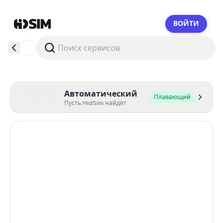
ВОЙТИ
HidSim
Автоматический
Плавающий
Пусть HidSim найдёт
Hong Kong
60
United States Of America
14
United Kingdom
9
Portugal
3
Austria
3