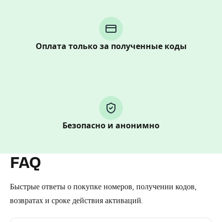
Purchasing credits through Telegram is a simple two-
step process:
You purchase Stars via the official
@PremiumBot
in
Telegram using your card (or Google Pay, Apple Pay, or
Оплата только за полученные коды
other supported methods).
You use those Stars to pay our bot and complete the
HidSim credit purchase.
Step 1: Create the order on HidSim
Безопасно и анонимно
Pay with Telegram Stars
FAQ
Быстрые ответы о покупке номеров, получении кодов,
возвратах и сроке действия активаций.