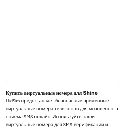
Germany
3
Argentina
3
Colombia
3
Philippines
3
India
3
Dominican Republic
2
Russia
0.33
Купить виртуальные номера для Shine
HidSim предоставляет безопасные временные
виртуальные номера телефонов для мгновенного
приёма SMS онлайн. Используйте наши
виртуальные номера для SMS‑верификации и