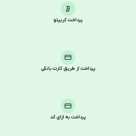
پرداخت کریپتو
پرداخت از طریق کارت بانکی
Purchasing credits through Telegram is a simple two-
step process:
You purchase Stars via the official
@PremiumBot
in
Telegram using your card (or Google Pay, Apple Pay, or
other supported methods).
پرداخت به ازای کد
You use those Stars to pay our bot and complete the
HidSim credit purchase.