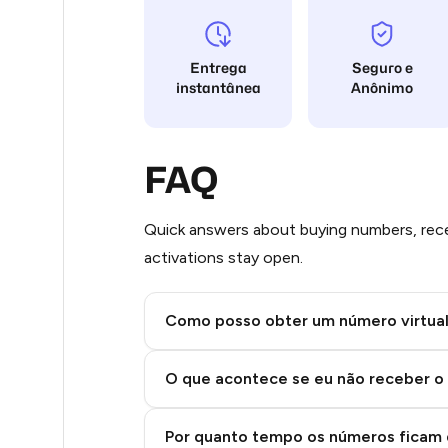
Stars
8
Entrega
Seguro e
8
instantânea
Anônimo
8
8
FAQ
8
Quick answers about buying numbers, rece
8
activations stay open.
8
Como posso obter um número virtua
8
Step 2: Buy Stars in Telegram
8
O que acontece se eu não receber o
8
Por quanto tempo os números ficam 