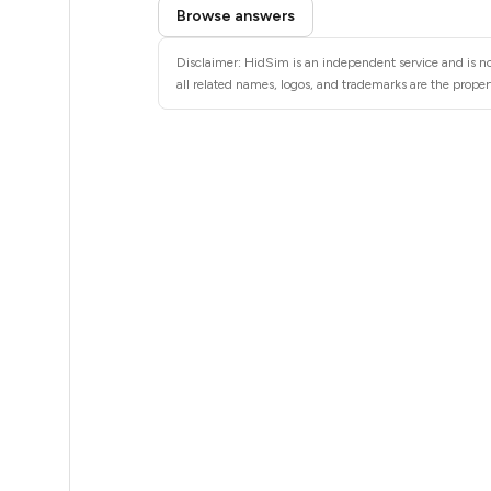
Step 3: Pay our bot with Stars
8
Browse answers
8
Disclaimer: HidSim is an independent service and is not
all related names, logos, and trademarks are the propert
8
8
8
8
8
8
8
8
8