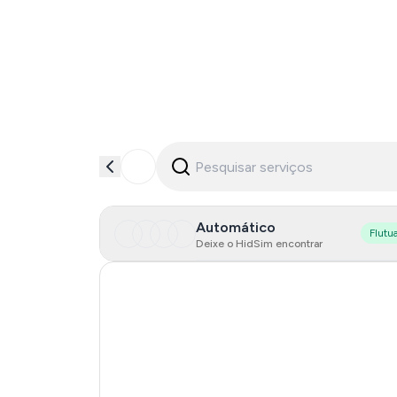
Automático
Flutu
Deixe o HidSim encontrar
Hong Kong
United States Of America
United Kingdom
Iceland