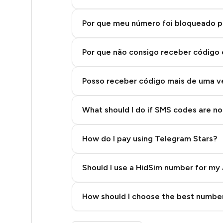
8
8
Por que meu número foi bloqueado p
8
Por que não consigo receber código
8
Posso receber código mais de uma 
8
8
What should I do if SMS codes are not
8
How do I pay using Telegram Stars?
8
8
Should I use a HidSim number for my 
8
Quality High To Low
How should I choose the best number
8
Price High To Low