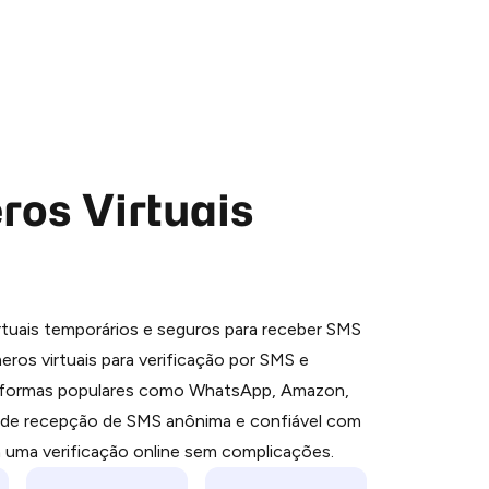
os Virtuais
 is a simple two-step process:
tuais temporários e seguros para receber SMS
emiumBot
in Telegram using your card (or
ros virtuais para verificação por SMS e
orted methods).
aformas populares como WhatsApp, Amazon,
d complete the HidSim credit purchase.
e de recepção de SMS anônima e confiável com
a uma verificação online sem complicações.
Pay with Telegram