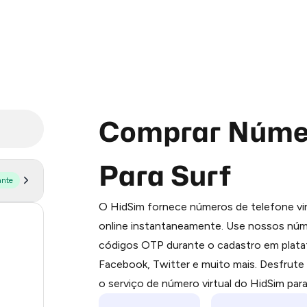
Comprar Númer
Para Surf
ante
Purchasing credits through Telegram
O HidSim fornece números de telefone vir
You purchase Stars via the official
@Pr
59
online instantaneamente. Use nossos núme
Google Pay, Apple Pay, or other supp
códigos OTP durante o cadastro em plat
You use those Stars to pay our bot an
14
Facebook, Twitter e muito mais. Desfrut
9
Step 1: Create the order on HidSim
o serviço de número virtual do HidSim par
8