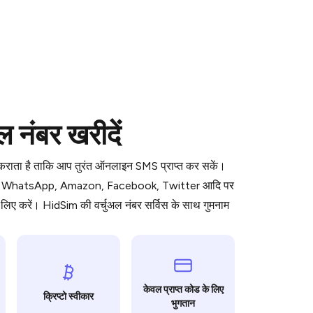
 is a simple two-step process:
 नंबर खरीदें
emiumBot
in Telegram using your card (or
orted methods).
ध कराता है ताकि आप तुरंत ऑनलाइन SMS प्राप्त कर सकें।
d complete the HidSim credit purchase.
ॉर्म जैसे WhatsApp, Amazon, Facebook, Twitter आदि पर
िए करें। HidSim की वर्चुअल नंबर सर्विस के साथ गुमनाम
Pay with Telegram
केवल प्राप्त कोड के लिए
क्रिप्टो स्वीकार
भुगतान