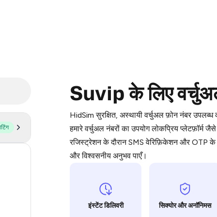
Purchasing credits through Telegram
Suvip के लिए वर्चुअल
You purchase Stars via the official
@Pr
Google Pay, Apple Pay, or other supp
HidSim सुरक्षित, अस्थायी वर्चुअल फ़ोन नंबर उपलब्
You use those Stars to pay our bot an
ोटिंग
हमारे वर्चुअल नंबरों का उपयोग लोकप्रिय प्लेटफ़
रजिस्ट्रेशन के दौरान SMS वेरिफ़िकेशन और OTP के ल
Step 1: Create the order on HidSim
और विश्वसनीय अनुभव पाएँ।
55
Stars
14
9
इंस्टेंट डिलिवरी
सिक्योर और अनॉनिमस
5