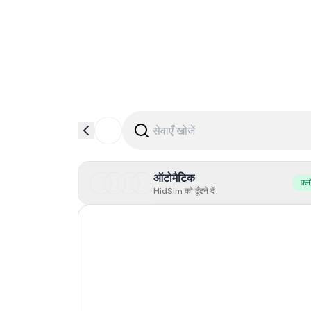
ऑटोमैटिक
फ़्ल
HidSim को ढूँढने दें
Hong Kong
United States Of America
United Kingdom
Indonesia