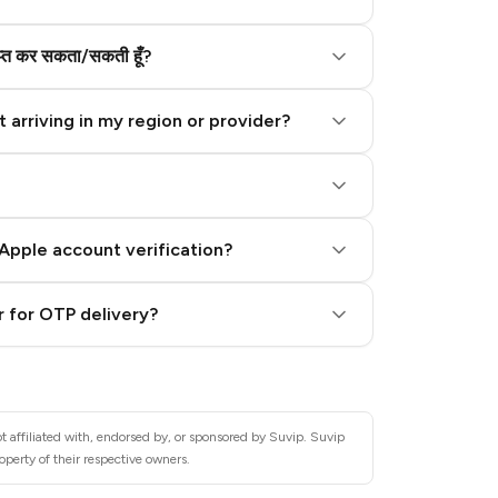
राप्त कर सकता/सकती हूँ?
 arriving in my region or provider?
Apple account verification?
 for OTP delivery?
t affiliated with, endorsed by, or sponsored by Suvip. Suvip
operty of their respective owners.