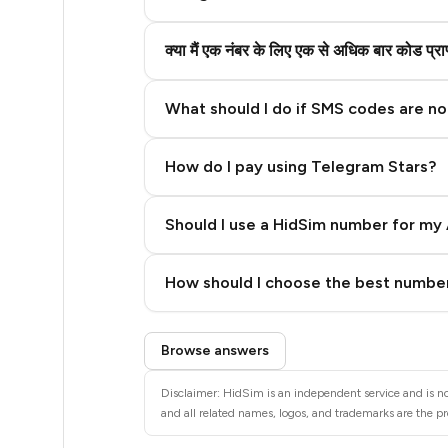
5
5
क्या मैं एक नंबर के लिए एक से अधिक बार कोड प्
5
What should I do if SMS codes are not
5
5
How do I pay using Telegram Stars?
5
Should I use a HidSim number for my 
5
Quality High To Low
How should I choose the best number
5
Price High To Low
5
Step 3: Pay our bot with Stars
Browse answers
6
Disclaimer: HidSim is an independent service and is no
6
and all related names, logos, and trademarks are the pr