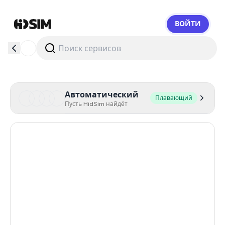
ВОЙТИ
HidSim
Автоматический
Плавающий
Пусть HidSim найдёт
Hong Kong
60
United States Of America
14
United Kingdom
9
Indonesia
5
Malaysia
5