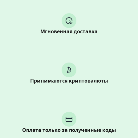
Мгновенная доставка
Принимаются криптовалюты
Purchasing credits through Telegram is a simple two-
step process:
You purchase Stars via the official
@PremiumBot
in
Telegram using your card (or Google Pay, Apple Pay, or
Оплата только за полученные коды