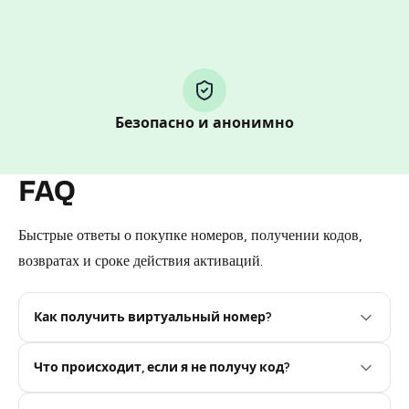
other supported methods).
You use those Stars to pay our bot and complete the
HidSim credit purchase.
Step 1: Create the order on HidSim
Безопасно и анонимно
Pay with Telegram Stars
FAQ
Быстрые ответы о покупке номеров, получении кодов,
возвратах и сроке действия активаций.
Как получить виртуальный номер?
Что происходит, если я не получу код?
Step 2: Buy Stars in Telegram