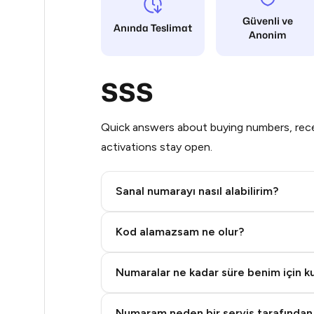
Güvenli ve
48
Anında Teslimat
Anonim
48
SSS
48
48
Quick answers about buying numbers, rece
48
activations stay open.
48
Sanal numarayı nasıl alabilirim?
48
Step 2: Buy Stars in Telegram
48
Kod alamazsam ne olur?
48
Numaralar ne kadar süre benim için kul
48
Numaram neden bir servis tarafından