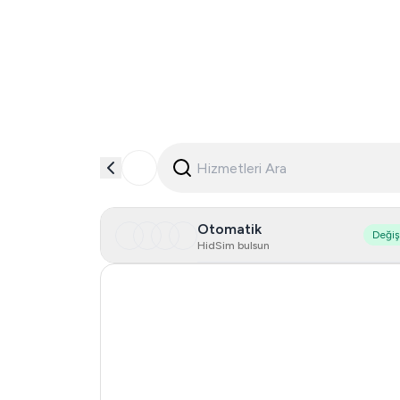
Otomatik
Deği
HidSim bulsun
Singapore
Hong Kong
Netherlands
Lao People's Democratic Republic