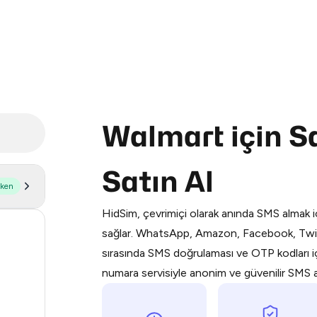
Walmart için 
Purchasing credits through Telegram
Satın Al
You purchase Stars via the official
@Pr
şken
Google Pay, Apple Pay, or other supp
HidSim, çevrimiçi olarak anında SMS almak iç
You use those Stars to pay our bot an
173
sağlar. WhatsApp, Amazon, Facebook, Twit
sırasında SMS doğrulaması ve OTP kodları içi
Step 1: Create the order on HidSim
64
numara servisiyle anonim ve güvenilir SMS alı
48
Stars
48