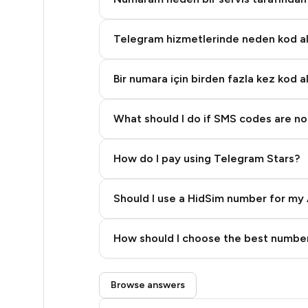
48
48
Telegram hizmetlerinde neden kod 
48
Bir numara için birden fazla kez kod a
48
48
What should I do if SMS codes are not
48
How do I pay using Telegram Stars?
48
Should I use a HidSim number for my 
48
42
Quality High To Low
How should I choose the best number
Price High To Low
35
Step 3: Pay our bot with Stars
35
Browse answers