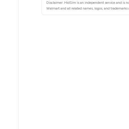
35
Disclaimer: HidSim is an independent service and is no
Walmart and all related names, logos, and trademarks a
35
35
35
35
35
35
35
35
35
35