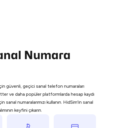
Sanal Numara
 is a simple two-step process:
emiumBot
in Telegram using your card (or
orted methods).
in güvenli, geçici sanal telefon numaraları
d complete the HidSim credit purchase.
ter ve daha popüler platformlarda hesap kaydı
n sanal numaralarımızı kullanın. HidSim'in sanal
Pay with Telegram
mının keyfini çıkarın.