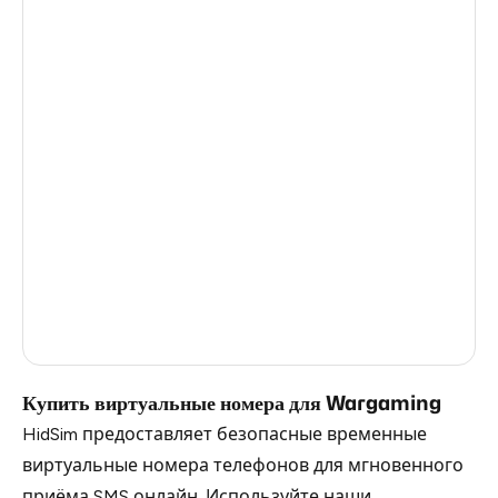
Turkey
11
India
11
Colombia
11
Mexico
11
Germany
7
Australia
7
Cameroon
3
Russia
0.21
Купить виртуальные номера для Wargaming
HidSim предоставляет безопасные временные
виртуальные номера телефонов для мгновенного
приёма SMS онлайн. Используйте наши