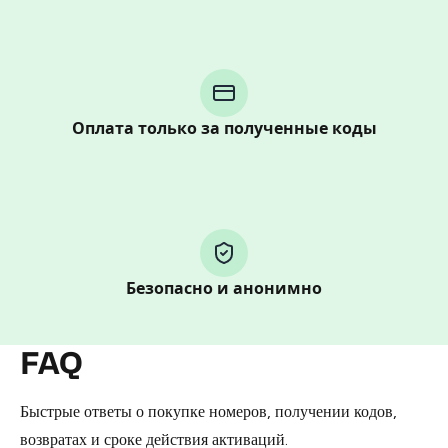
Purchasing credits through Telegram is a simple two-
step process:
You purchase Stars via the official
@PremiumBot
in
Telegram using your card (or Google Pay, Apple Pay, or
Оплата только за полученные коды
other supported methods).
You use those Stars to pay our bot and complete the
HidSim credit purchase.
Step 1: Create the order on HidSim
Безопасно и анонимно
Pay with Telegram Stars
FAQ
Быстрые ответы о покупке номеров, получении кодов,
возвратах и сроке действия активаций.