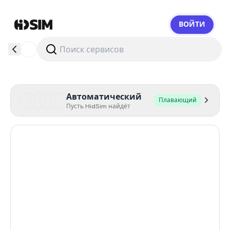
ВОЙТИ
HidSim
Автоматический
Плавающий
Пусть HidSim найдёт
United Kingdom
3
New Zealand
93
Cambodia
38
Zambia
14
Argentina
11