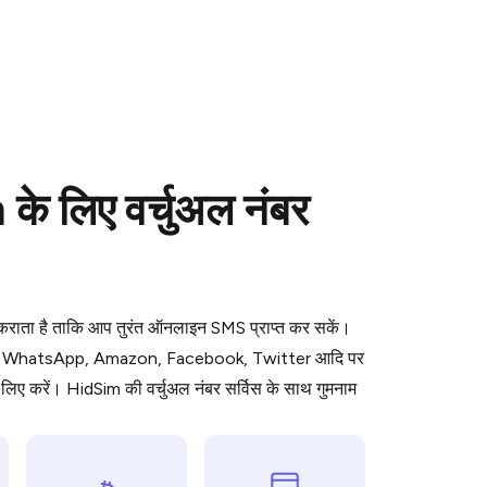
लिए वर्चुअल नंबर
 is a simple two-step process:
emiumBot
in Telegram using your card (or
orted methods).
ध कराता है ताकि आप तुरंत ऑनलाइन SMS प्राप्त कर सकें।
d complete the HidSim credit purchase.
ॉर्म जैसे WhatsApp, Amazon, Facebook, Twitter आदि पर
िए करें। HidSim की वर्चुअल नंबर सर्विस के साथ गुमनाम
Pay with Telegram