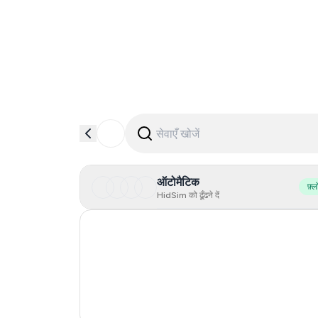
ऑटोमैटिक
फ़्ल
HidSim को ढूँढने दें
Hong Kong
United States Of America
United Kingdom
Vietnam