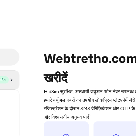
Webtretho.com के 
Purchasing credits through Telegram
खरीदें
You purchase Stars via the official
@Pr
ोटिंग
Google Pay, Apple Pay, or other supp
HidSim सुरक्षित, अस्थायी वर्चुअल फ़ोन नंबर उपलब्
You use those Stars to pay our bot an
54
हमारे वर्चुअल नंबरों का उपयोग लोकप्रिय प्लेटफ़
रजिस्ट्रेशन के दौरान SMS वेरिफ़िकेशन और OTP के ल
Step 1: Create the order on HidSim
14
और विश्वसनीय अनुभव पाएँ।
9
Stars
4