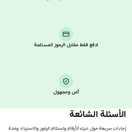
Purchasing credits through Telegram is a simple two-
step process:
You purchase Stars via the official
@PremiumBot
in
Telegram using your card (or Google Pay, Apple Pay, or
other supported methods).
ادفع فقط مقابل الرموز المستلمة
You use those Stars to pay our bot and complete the
HidSim credit purchase.
Step 1: Create the order on HidSim
Pay with Telegram Stars
آمن ومجهول
الأسئلة الشائعة
إجابات سريعة حول شراء الأرقام واستلام الرموز والاسترداد ومدة