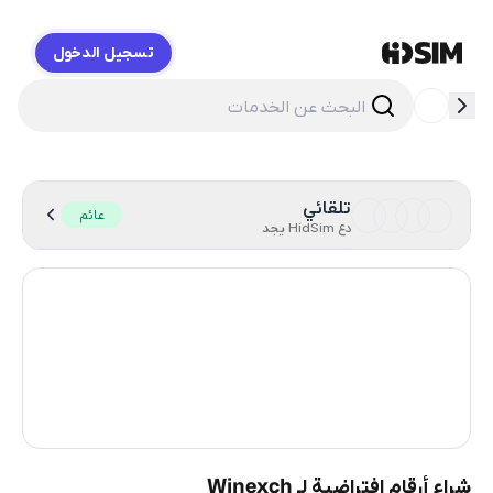
تسجيل الدخول
HidSim
تلقائي
عائم
دع HidSim يجد
Hong Kong
59
United States Of America
14
United Kingdom
9
India
2
شراء أرقام افتراضية لـ Winexch