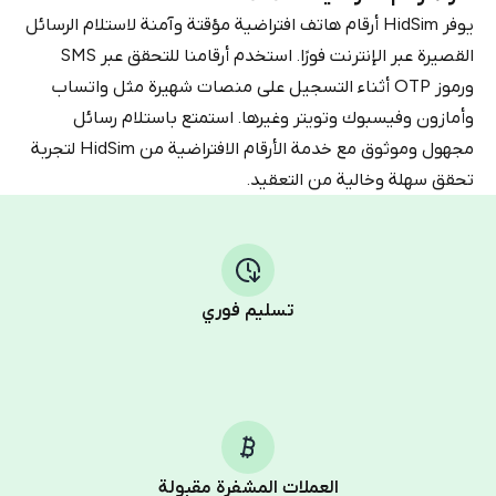
يوفر HidSim أرقام هاتف افتراضية مؤقتة وآمنة لاستلام الرسائل
القصيرة عبر الإنترنت فورًا. استخدم أرقامنا للتحقق عبر SMS
ورموز OTP أثناء التسجيل على منصات شهيرة مثل واتساب
وأمازون وفيسبوك وتويتر وغيرها. استمتع باستلام رسائل
مجهول وموثوق مع خدمة الأرقام الافتراضية من HidSim لتجربة
تحقق سهلة وخالية من التعقيد.
تسليم فوري
العملات المشفرة مقبولة