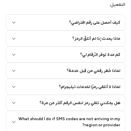
التفعيل.
كيف أحصل على رقم افتراضي؟
Step 2: Buy Stars in Telegram
ماذا يحدث إذا لم أتلقَّ الرمز؟
كم مدة توفر الأرقام لي؟
لماذا حُظر رقمي من قِبل خدمة؟
لماذا لا أتلقى رمزًا لخدمات تيليجرام؟
هل يمكنني تلقي رمز لنفس الرقم أكثر من مرة؟
What should I do if SMS codes are not arriving in my
region or provider?