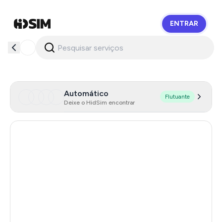
ENTRAR
HidSim
Automático
Flutuante
Deixe o HidSim encontrar
Hong Kong
58
United States Of America
14
Mexico
11
United Kingdom
9
India
12