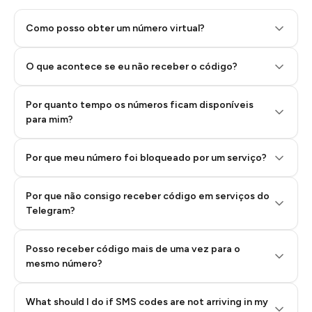
Como posso obter um número virtual?
O que acontece se eu não receber o código?
Por quanto tempo os números ficam disponíveis
Step 2: Buy Stars in Telegram
para mim?
Por que meu número foi bloqueado por um serviço?
Por que não consigo receber código em serviços do
Telegram?
Posso receber código mais de uma vez para o
mesmo número?
What should I do if SMS codes are not arriving in my