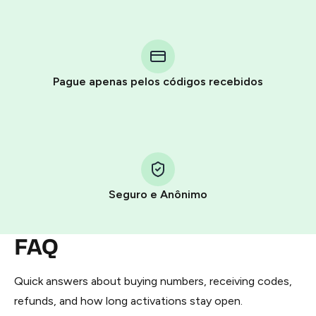
Purchasing credits through Telegram is a simple two-
step process:
You purchase Stars via the official
@PremiumBot
in
Pague apenas pelos códigos recebidos
Telegram using your card (or Google Pay, Apple Pay, or
other supported methods).
You use those Stars to pay our bot and complete the
HidSim credit purchase.
Seguro e Anônimo
Step 1: Create the order on HidSim
Pay with Telegram Stars
FAQ
Quick answers about buying numbers, receiving codes,
refunds, and how long activations stay open.