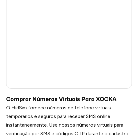
Turkey
12
Argentina
12
Colombia
12
France
3
Egypt
1.23
Ireland
0.96
Russia
0.27
Comprar Números Virtuais Para XOCKA
O HidSim fornece números de telefone virtuais
temporários e seguros para receber SMS online
instantaneamente. Use nossos números virtuais para
verificação por SMS e códigos OTP durante o cadastro