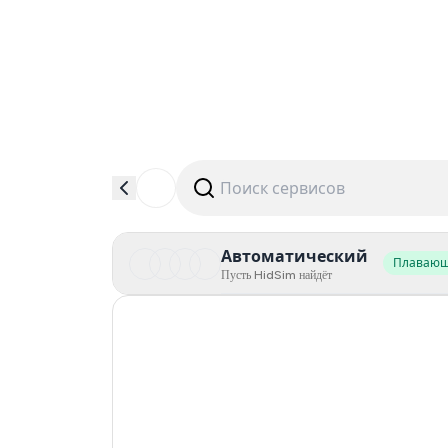
Автоматический
Плаваю
Пусть HidSim найдёт
Hong Kong
United States Of America
United Kingdom
Poland