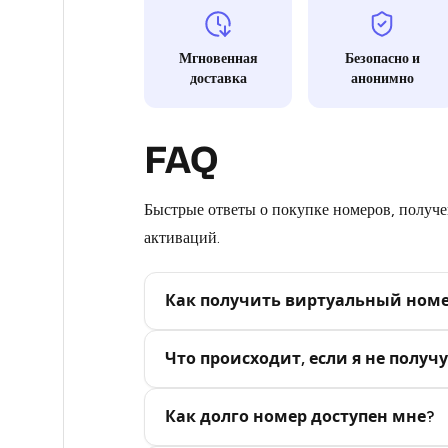
5
Мгновенная
Безопасно и
доставка
анонимно
5
5
FAQ
4
4
Быстрые ответы о покупке номеров, получен
активаций.
4
4
Как получить виртуальный ном
4
Step 2: Buy Stars in Telegram
Что происходит, если я не получу
4
4
Как долго номер доступен мне?