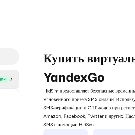
Купить виртуал
YandexGo
щий
Purchasing credits through Telegram
You purchase Stars via the official
@Pr
HidSim предоставляет безопасные временн
Google Pay, Apple Pay, or other supp
57
мгновенного приёма SMS онлайн. Использу
You use those Stars to pay our bot an
SMS‑верификации и OTP‑кодов при регист
14
Amazon, Facebook, Twitter и других. На
Step 1: Create the order on HidSim
9
SMS с помощью HidSim.
Stars
9