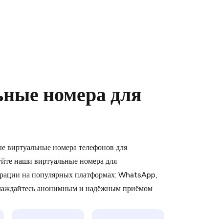
ьные номера для
 is a simple two-step process:
emiumBot
in Telegram using your card (or
ые виртуальные номера телефонов для
orted methods).
йте наши виртуальные номера для
d complete the HidSim credit purchase.
рации на популярных платформах: WhatsApp,
слаждайтесь анонимным и надёжным приёмом
Pay with Telegram