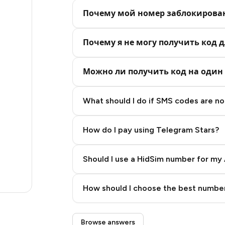
4
Почему мой номер заблокирова
4
4
Почему я не могу получить код д
4
Можно ли получить код на один 
4
What should I do if SMS codes are not
4
4
How do I pay using Telegram Stars?
4
Should I use a HidSim number for my 
4
Quality High To Low
2
How should I choose the best number
Price High To Low
Step 3: Pay our bot with Stars
Browse answers