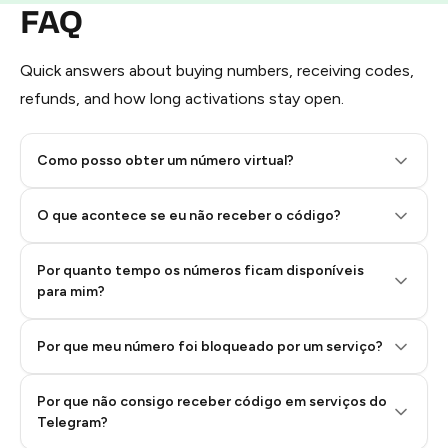
Pay with Telegram Stars
FAQ
Quick answers about buying numbers, receiving codes,
refunds, and how long activations stay open.
Como posso obter um número virtual?
O que acontece se eu não receber o código?
Por quanto tempo os números ficam disponíveis
Step 2: Buy Stars in Telegram
para mim?
Por que meu número foi bloqueado por um serviço?
Por que não consigo receber código em serviços do
Telegram?