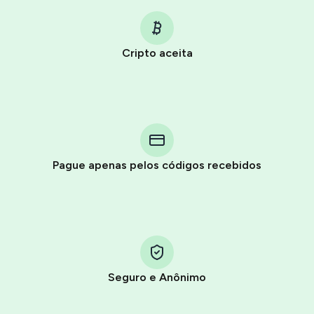
Cripto aceita
Purchasing credits through Telegram is a simple two-
step process:
You purchase Stars via the official
@PremiumBot
in
Pague apenas pelos códigos recebidos
Telegram using your card (or Google Pay, Apple Pay, or
other supported methods).
You use those Stars to pay our bot and complete the
HidSim credit purchase.
Seguro e Anônimo
Step 1: Create the order on HidSim