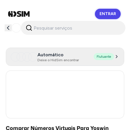
ENTRAR
HidSim
Automático
Flutuante
Deixe o HidSim encontrar
Hong Kong
55
United States Of America
14
United Kingdom
9
India
3
Comprar Números Virtuais Para Yoswin