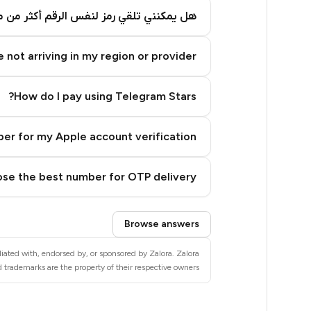
7
هل يمكنني تلقي رمز لنفس الرقم أكثر من م
7
 not arriving in my region or provider?
7
7
How do I pay using Telegram Stars?
7
er for my Apple account verification?
7
7
se the best number for OTP delivery?
7
Step 3: Pay our bot with Stars
Browse answers
7
liated with, endorsed by, or sponsored by Zalora. Zalora
7
d trademarks are the property of their respective owners.
7