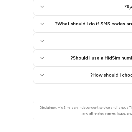
رة؟
What should I do if SMS codes are
Should I use a HidSim numb
Quality High To Low
How should I choo
Price High To Low
Disclaimer: HidSim is an independent service and is not affi
and all related names, logos, an