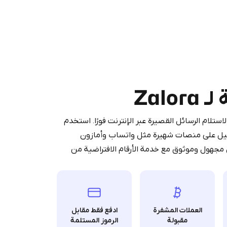
Purchasing credits through Te
You purchase Stars via the official
@Prem
Zalo
Google Pay, A
You use those Stars to pay our bot an
آمنة لاستلام الرسائل القصيرة عبر الإنترنت فورًا. استخدم
ر SMS ورموز OTP أثناء التسجيل على منصات شهيرة مثل واتساب وأمازون
 مجهول وموثوق مع خدمة الأرقام الافتراضية من
Stars
العملات المشفرة
ادفع فقط مقابل
مقبولة
الرموز المستلمة