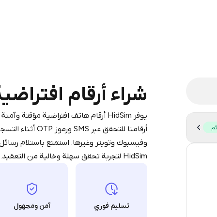
legram is a simple two-step process:
iumBot
in Telegram using your card (or
شراء أرقام افتراضية لـ ra
pple Pay, or other supported methods).
d complete the HidSim credit purchase.
يوفر HidSim أرقام هاتف افتراضية مؤقتة و
ئم
أرقامنا للتحقق عب
Step 1: Create the order on HidSim
Pay with Telegram
وفيسبوك وتويتر وغيرها. استمتع باستلام رسائل
HidSim لتجربة تحقق سهلة وخالية من التعقيد.
54
14
10
تسليم فوري
آمن ومجهول
10