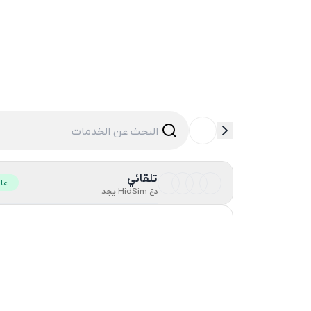
تلقائي
عا
دع HidSim يجد
Hong Kong
United States Of America
Ireland
Turkey