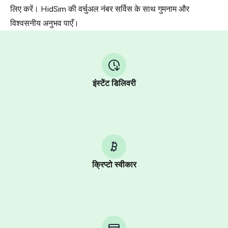
लिए करें। HidSim की वर्चुअल नंबर सर्विस के साथ गुमनाम और
विश्वसनीय अनुभव पाएँ।
इंस्टेंट डिलिवरी
क्रिप्टो स्वीकार
Purchasing credits through Telegram is a simple two-
step process:
You purchase Stars via the official
@PremiumBot
in
Telegram using your card (or Google Pay, Apple Pay, or