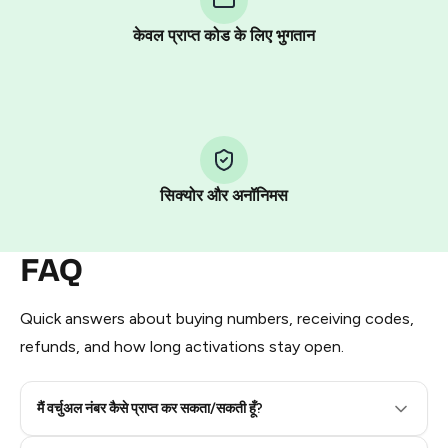
other supported methods).
केवल प्राप्त कोड के लिए भुगतान
You use those Stars to pay our bot and complete the
HidSim credit purchase.
Step 1: Create the order on HidSim
Pay with Telegram Stars
सिक्योर और अनॉनिमस
FAQ
Quick answers about buying numbers, receiving codes,
refunds, and how long activations stay open.
मैं वर्चुअल नंबर कैसे प्राप्त कर सकता/सकती हूँ?