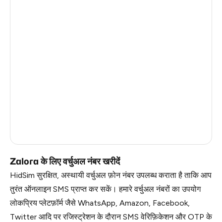
Bulgaria
2
Ukraine
2
Latvia
2
Switzerland
2
Argentina
10
China
1.08
Russia
1.02
Zalora के लिए वर्चुअल नंबर खरीदें
HidSim सुरक्षित, अस्थायी वर्चुअल फ़ोन नंबर उपलब्ध कराता है ताकि आप
तुरंत ऑनलाइन SMS प्राप्त कर सकें। हमारे वर्चुअल नंबरों का उपयोग
लोकप्रिय प्लेटफ़ॉर्म जैसे WhatsApp, Amazon, Facebook,
Twitter आदि पर रजिस्ट्रेशन के दौरान SMS वेरिफ़िकेशन और OTP के