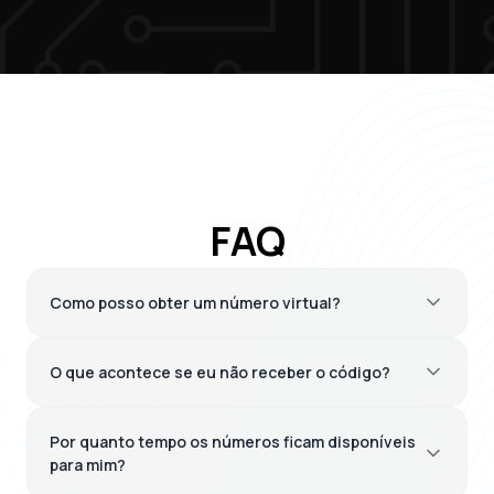
FAQ
Como posso obter um número virtual?
O que acontece se eu não receber o código?
Por quanto tempo os números ficam disponíveis
para mim?
Step 2: Buy Stars in Telegram