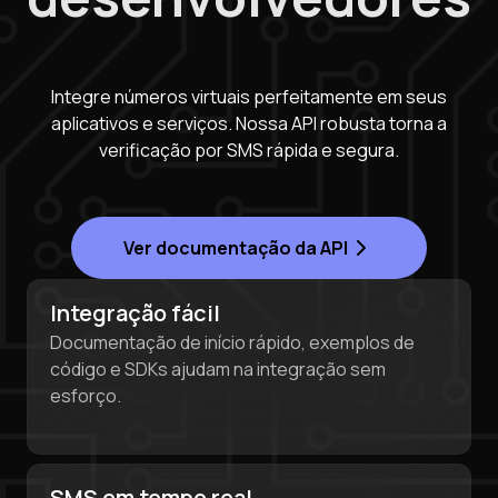
Integre números virtuais perfeitamente em seus
aplicativos e serviços. Nossa API robusta torna a
verificação por SMS rápida e segura.
Ver documentação da API
Purchasing credits through Telegram is a simple
two-step process:
Integração fácil
You purchase Stars via the official
@PremiumBot
in
Documentação de início rápido, exemplos de
Telegram using your card (or Google Pay, Apple Pay, or
código e SDKs ajudam na integração sem
esforço.
other supported methods).
You use those Stars to pay our bot and complete the
HidSim credit purchase.
SMS em tempo real