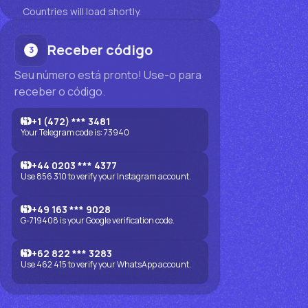
Countries will load shortly.
Receber código
3
Seu número está pronto! Use-o para
receber o código.
+1 (472) *** 3481
Your Telegram code is: 73940
+44 0203 *** 4377
Use 856 310 to verify your Instagram account.
+49 163 *** 9028
G-719408 is your Google verification code.
+62 822 *** 3283
Use 462 415 to verify your WhatsApp account.