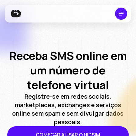
Serviços
Experimente o HidSim
App móvel
Receba SMS online em
FAQ
um número de
🇺🇸
ENGLISH
🇮🇷
PERSIAN
🇦🇷
ARABIC
🇵🇹
PORTU
telefone virtual
Registre-se em redes sociais,
marketplaces, exchanges e serviços
online sem spam e sem divulgar dados
pessoais.
COMEÇAR A USAR O HIDSIM