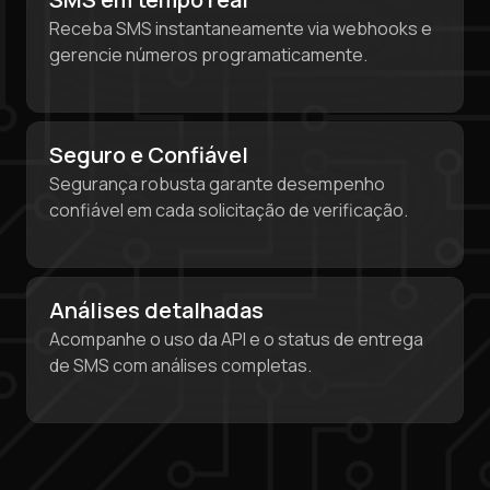
Step 1: Create the order on HidSim
Receba SMS instantaneamente via webhooks e
gerencie números programaticamente.
Pay with Telegram Stars
Seguro e Confiável
Segurança robusta garante desempenho
confiável em cada solicitação de verificação.
Análises detalhadas
Acompanhe o uso da API e o status de entrega
de SMS com análises completas.