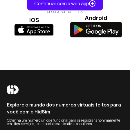
Continuar com a web app
ALSO AVAILABLE ON
Android
iOS
Tips
If your credits are not added, open Telegram settings
and check
My Stars
to verify whether the Stars
purchase completed and whether the Stars payment
to our bot was confirmed.
If card payment fails, try Apple Pay / Google Pay in the
Telegram mobile app, or retry from
Telegram Web
.
Explore o mundo dos números virtuais feitos para
você com o HidSim
Telegram Stars purchases can appear more expensive
than the base website price in some regions. This
Obtenha um número único e funcional para se registrar anonimamente
em sites, serviços, redes sociais e aplicativos populares.
difference is caused by Telegram channel/payment