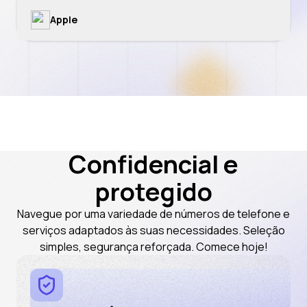
Apple
Tinder
Facebook
Claude
Confidencial e
Discord
protegido
Google (Youtube, Gmail)
Navegue por uma variedade de números de telefone e
serviços adaptados às suas necessidades. Seleção
simples, segurança reforçada. Comece hoje!
Megapari
IRCTC